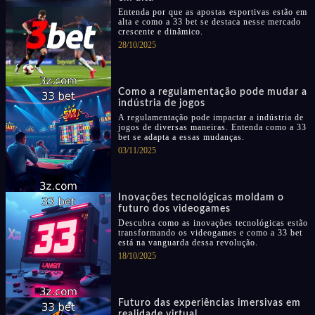
Entenda por que as apostas esportivas estão em
alta e como a 33 bet se destaca nesse mercado
crescente e dinâmico.
28/10/2025
Como a regulamentação pode mudar a
indústria de jogos
A regulamentação pode impactar a indústria de
jogos de diversas maneiras. Entenda como a 33
bet se adapta a essas mudanças.
03/11/2025
Inovações tecnológicas moldam o
futuro dos videogames
Descubra como as inovações tecnológicas estão
transformando os videogames e como a 33 bet
está na vanguarda dessa revolução.
18/10/2025
Futuro das experiências imersivas em
realidade virtual