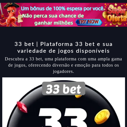
33 bet | Plataforma 33 bet e sua
variedade de jogos disponíveis
Descubra a 33 bet, uma plataforma com uma ampla gama
de jogos, oferecendo diversão e emoção para todos os
jogadores.