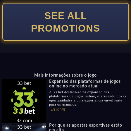
SEE ALL
PROMOTIONS
Mais informações sobre o jogo
Expansão das plataformas de jogos
online no mercado atual
A 33 bet destaca-se na expansão das
plataformas de jogos online, oferecendo novas
oportunidades e uma experiência envolvente
para os usuários.
14/11/2025
Por que as apostas esportivas estão
em alta