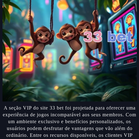
A seção VIP do site 33 bet foi projetada para oferecer uma
experiência de jogos incomparável aos seus membros. Com
um ambiente exclusivo e benefícios personalizados, os
usuários podem desfrutar de vantagens que vão além do
ordinário. Entre os recursos disponíveis, os clientes VIP