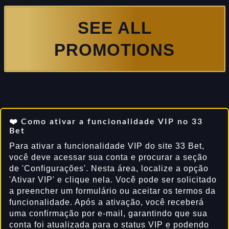
SEE ALL
PROMOTIONS
❤️ Como ativar a funcionalidade VIP no 33
Bet
Para ativar a funcionalidade VIP do site 33 Bet,
você deve acessar sua conta e procurar a seção
de 'Configurações'. Nesta área, localize a opção
'Ativar VIP' e clique nela. Você pode ser solicitado
a preencher um formulário ou aceitar os termos da
funcionalidade. Após a ativação, você receberá
uma confirmação por e-mail, garantindo que sua
conta foi atualizada para o status VIP e podendo