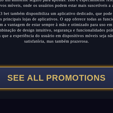
ivos móveis, onde os usuários podem estar mais suscetíveis a
33 bet também disponibiliza um aplicativo dedicado, que pode
s principais lojas de aplicativos. O app oferece todas as func
om a vantagem de estar sempre à mão e otimizado para uso e
inação de design intuitivo, segurança e funcionalidades prát
a que a experiência do usuário em dispositivos móveis seja nã
satisfatória, mas também prazerosa.
SEE ALL PROMOTIONS