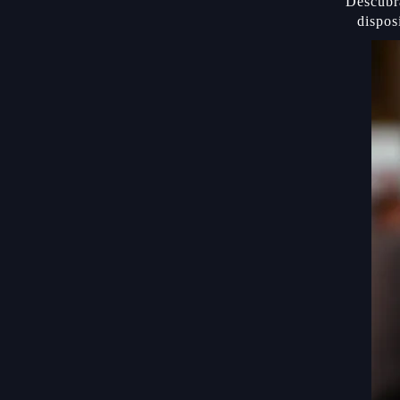
Descubr
dispos