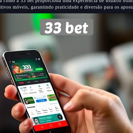
a como a 33 bet proporciona uma experiência de usuário otim
itivos móveis, garantindo praticidade e diversão para os apost