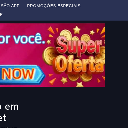
RSÃO APP
PROMOÇÕES ESPECIAIS
NE
o em
et