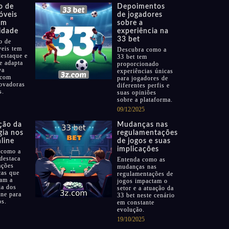
o de
Depoimentos
óveis
de jogadores
em
sobre a
idade
experiência na
33 bet
o de
eis tem
Descubra como a
estaque e
33 bet tem
e adapta
proporcionado
va
experiências únicas
 com
para jogadores de
ovadoras
diferentes perfis e
s.
suas opiniões
sobre a plataforma.
09/12/2025
ção da
Mudanças nas
gia nos
regulamentações
line
de jogos e suas
implicações
 como a
destaca
Entenda como as
ações
mudanças nas
cas que
regulamentações de
am a
jogos impactam o
ia dos
setor e a atuação da
ine para
33 bet neste cenário
os.
em constante
evolução.
19/10/2025