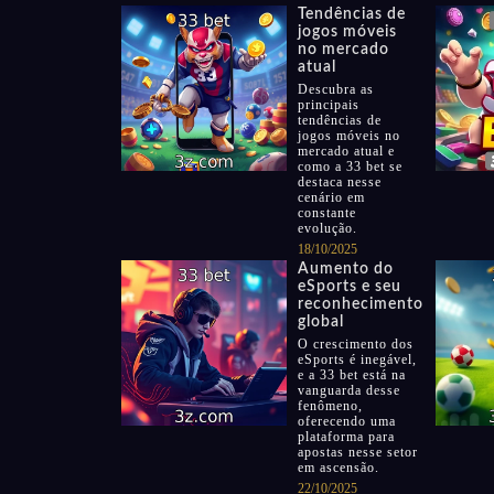
Tendências de
jogos móveis
no mercado
atual
Descubra as
principais
tendências de
jogos móveis no
mercado atual e
como a 33 bet se
destaca nesse
cenário em
constante
evolução.
18/10/2025
Aumento do
eSports e seu
reconhecimento
global
O crescimento dos
eSports é inegável,
e a 33 bet está na
vanguarda desse
fenômeno,
oferecendo uma
plataforma para
apostas nesse setor
em ascensão.
22/10/2025