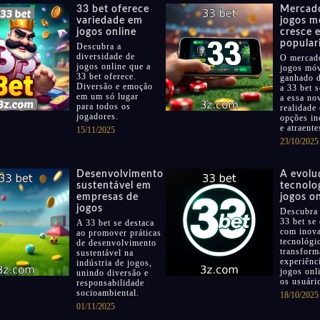
33 bet oferece
Mercad
variedade em
jogos m
jogos online
cresce 
popular
Descubra a
diversidade de
O mercad
jogos online que a
jogos móv
33 bet oferece.
ganhado d
Diversão e emoção
a 33 bet s
em um só lugar
a essa no
para todos os
realidade
jogadores.
opções in
e atraente
15/11/2025
23/10/2025
Desenvolvimento
A evolu
sustentável em
tecnolo
empresas de
jogos on
jogos
Descubra
33 bet se 
A 33 bet se destaca
com inov
ao promover práticas
tecnológi
de desenvolvimento
transform
sustentável na
experiênc
indústria de jogos,
jogos onl
unindo diversão e
os usuári
responsabilidade
socioambiental.
18/10/2025
01/11/2025