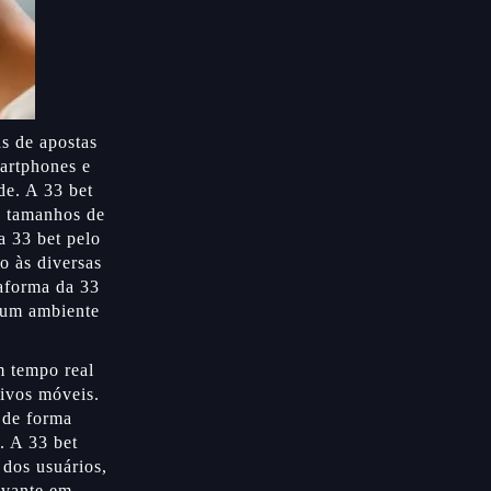
as de apostas
martphones e
de. A 33 bet
s tamanhos de
a 33 bet pelo
o às diversas
taforma da 33
m um ambiente
m tempo real
tivos móveis.
 de forma
. A 33 bet
 dos usuários,
evante em